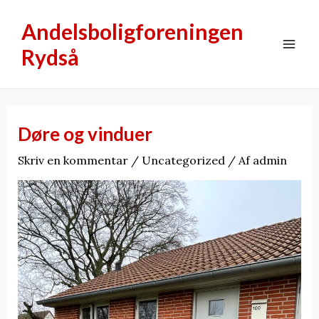
Gå
Andelsboligforeningen
til
indholdet
Rydså
Mai
Men
Døre og vinduer
Skriv en kommentar
/
Uncategorized
/ Af
admin